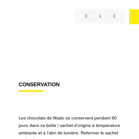
quantité
de
Tablette
au
chocolat
noir
CONSERVATION
Les chocolats de Mado se conservent pendant 60
jours dans sa boîte / sachet d’origine à température
ambiante et à l’abri de lumière. Refermer le sachet