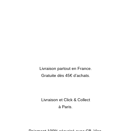
Tote bag
AJOUTER AU PANIER
15,00
€
Livraison partout en France.
Gratuite dès 45€ d’achats.
Livraison et Click & Collect
à Paris.