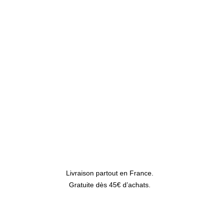
Trocadéro Intense – Boîte de thé vert
AJOUTER AU PANIER
Sencha 100g
15,00
€
Livraison partout en France.
Gratuite dès 45€ d’achats.