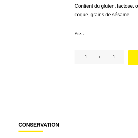
Contient du gluten, lactose, œ
coque, grains de sésame.
Prix :
quantité
de
Cookie
aux
pépites
de
chocolat
x
5
CONSERVATION