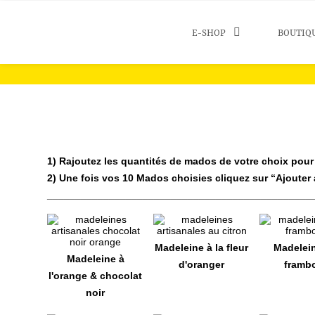
E-SHOP
BOUTIQ
1) Rajoutez les quantités de mados de votre choix pour 
2) Une fois vos 10 Mados choisies cliquez sur “Ajouter 
_______________________________________________
Madeleine à la fleur
Madelein
Madeleine à
d'oranger
framb
l'orange & chocolat
noir