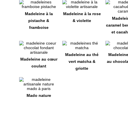
Madeleine à la
Madeleine à la rose
Madelei
pistache &
& violette
caramel be
framboise
et caca
Madeleine au thé
Madelein
Madeleine au cœur
vert matcha &
au chocolat
coulant
griotte
Mado nature