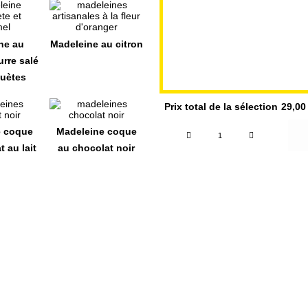
ne au
Madeleine au citron
urre salé
huètes
Prix total de la sélection
29,0
quantité
e coque
Madeleine coque
de
 au lait
au chocolat noir
Coffret
à
composer
-
10
madeleines