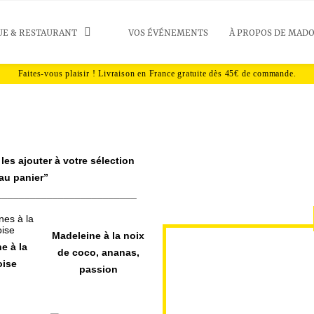
UE & RESTAURANT
VOS ÉVÉNEMENTS
À PROPOS DE MAD
les ajouter à votre sélection
au panier”
_________________________
Madeleine à la noix
e à la
de coco, ananas,
oise
passion